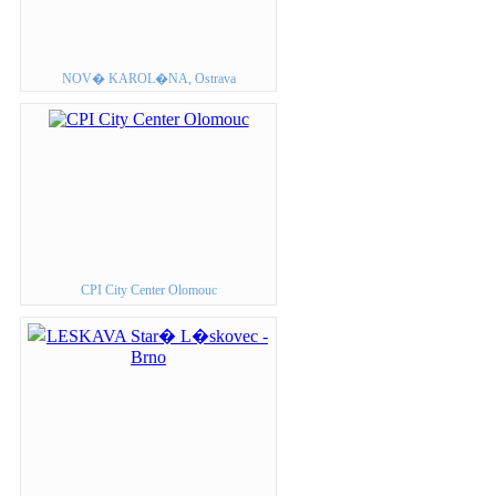
NOV� KAROL�NA, Ostrava
CPI City Center Olomouc