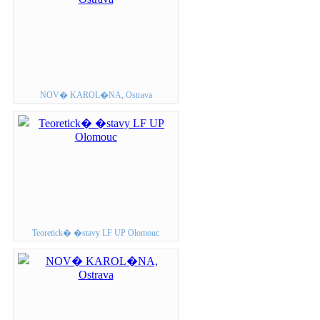
NOV� KAROL�NA, Ostrava
Teoretick� �stavy LF UP Olomouc