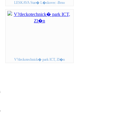
LESKAVA Star� L�skovec -Brno
V?deckotechnick� park ICT, Zl�n
m
,