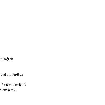
nit?n�ch
tel vnit?n�ch
it?n�ch om�tek
ch om�tek