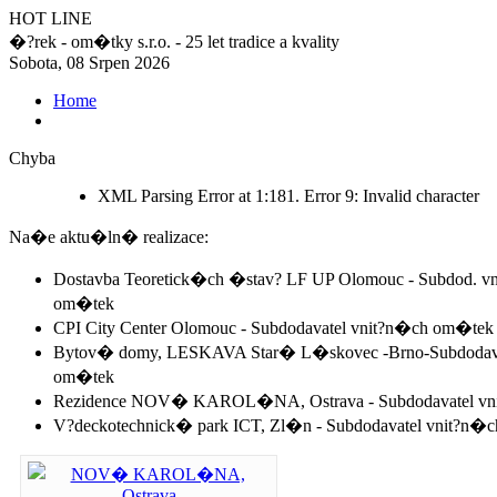
HOT LINE
�?rek - om�tky s.r.o. - 25 let tradice a kvality
Sobota, 08 Srpen 2026
Home
Chyba
XML Parsing Error at 1:181. Error 9: Invalid character
Na�e aktu�ln� realizace:
Dostavba Teoretick�ch �stav? LF UP Olomouc - Subdod. v
om�tek
CPI City Center Olomouc - Subdodavatel vnit?n�ch om�tek
Bytov� domy, LESKAVA Star� L�skovec -Brno-Subdodava
om�tek
Rezidence NOV� KAROL�NA, Ostrava - Subdodavatel vn
V?deckotechnick� park ICT, Zl�n - Subdodavatel vnit?n�